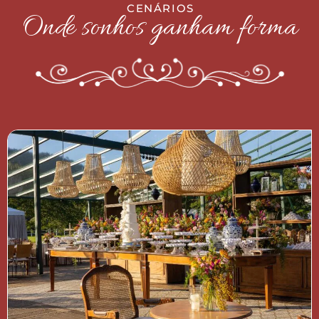
C E N Á R I O S
Onde sonhos ganham forma